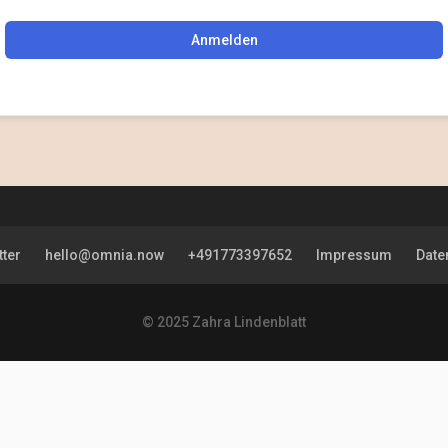
Anmelden
ter
hello@omnia.now
+491773397652
Impressum
Date
© 2025 Zahra Lindenblatt